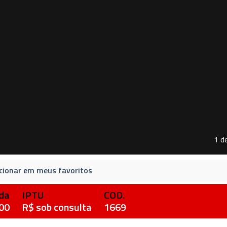
1 d
cionar em meus favoritos
da
IPTU
COD.
00
R$ sob consulta
1669