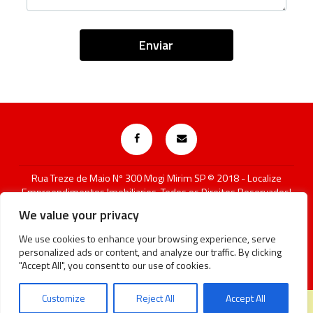
Rua Treze de Maio Nº 300 Mogi Mirim SP © 2018 - Localize
Empreendimentos Imobiliarios, Todos os Direitos Reservados!
Atenção! A disponibilidade e os valores dos imóveis estão
We value your privacy
sujeitos a alteração sem aviso prévio.
We use cookies to enhance your browsing experience, serve
CRECI SP 41411-J
personalized ads or content, and analyze our traffic. By clicking
"Accept All", you consent to our use of cookies.
Customize
Reject All
Accept All