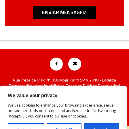
Rua Treze de Maio Nº 300 Mogi Mirim SP © 2018 - Localize
Empreendimentos Imobiliarios, Todos os Direitos Reservados!
Atenção! A disponibilidade e os valores dos imóveis estão
We value your privacy
sujeitos a alteração sem aviso prévio.
We use cookies to enhance your browsing experience, serve
CRECI SP 41411-J
personalized ads or content, and analyze our traffic. By clicking
"Accept All", you consent to our use of cookies.