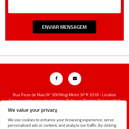
Rua Treze de Maio Nº 300 Mogi Mirim SP © 2018 - Localize
Empreendimentos Imobiliarios, Todos os Direitos Reservados!
Atenção! A disponibilidade e os valores dos imóveis estão
We value your privacy
sujeitos a alteração sem aviso prévio.
We use cookies to enhance your browsing experience, serve
CRECI SP 41411-J
personalized ads or content, and analyze our traffic. By clicking