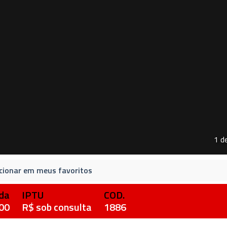
1 d
cionar em meus favoritos
da
IPTU
COD.
00
R$ sob consulta
1886