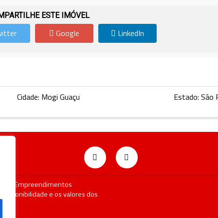
PARTILHE ESTE IMÓVEL
itter
Google
LinkedIn
Cidade: Mogi Guaçu
Estado: São 
ocalize Empreendimentos
 disponibilidade e os valores dos