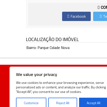
COM
Facebook
Tw
LOCALIZAÇÃO DO IMÓVEL
Bairro: Parque Cidade Nova
We value your privacy
We use cookies to enhance your browsing experience, serve
personalized ads or content, and analyze our traffic. By clicking
Rua Treze de Maio Nº 300 Mogi Mirim SP © 2018 - L
"Accept All", you consent to our use of cookies.
Imobiliarios, Todos os Direitos Reservados! Atenção! A
imóveis estão sujeitos a alteração sem aviso prévio.
Customize
Reject All
Accept All