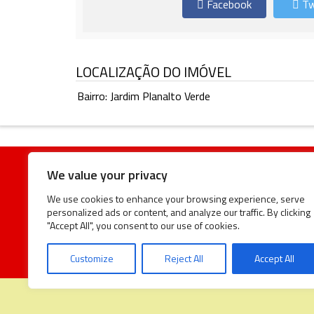
Facebook
Tw
LOCALIZAÇÃO DO IMÓVEL
Bairro: Jardim Planalto Verde
We value your privacy
We use cookies to enhance your browsing experience, serve
personalized ads or content, and analyze our traffic. By clicking
Rua Treze de Maio Nº 300 Mogi Mirim SP © 2018 - L
"Accept All", you consent to our use of cookies.
Imobiliarios, Todos os Direitos Reservados! Atenção! A
imóveis estão sujeitos a alteração sem aviso prévio.
Customize
Reject All
Accept All