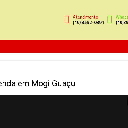
Atendimento
What
(19) 3552-0391
(19)3
enda em Mogi Guaçu