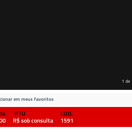
1 de
cionar em meus favoritos
da
IPTU
COD.
00
R$ sob consulta
1591