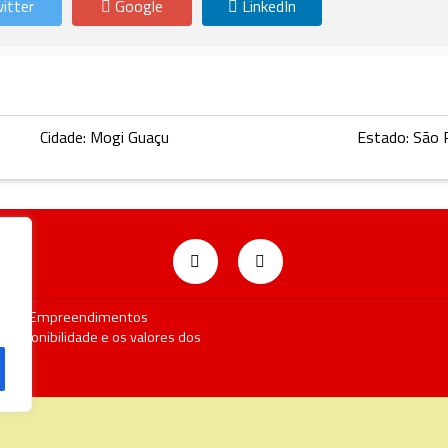
itter
Google
LinkedIn
Cidade: Mogi Guaçu
Estado: São 
ocalize Empreendimentos
 disponibilidade e os valores dos